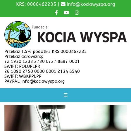
KRS: 0000462235 |
info@kociawyspa.org
Przekaż 1.5% podatku: KRS 0000462235
Przekaż darowiznę:
72 1930 1233 2730 0727 8897 0001
SWIFT: POLUPLPR
26 1090 2750 0000 0001 2134 8540
SWIFT: WBKPPLPP
PAYPAL: info@kociawyspa.org