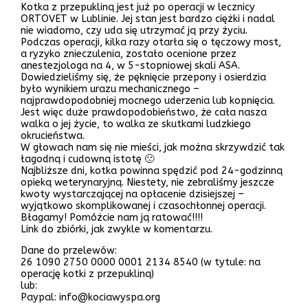
Kotka z przepukliną jest już po operacji w lecznicy
ORTOVET w Lublinie. Jej stan jest bardzo ciężki i nadal
nie wiadomo, czy uda się utrzymać ją przy życiu.
Podczas operacji, kilka razy otarła się o tęczowy most,
a ryzyko znieczulenia, zostało ocenione przez
anestezjologa na 4, w 5-stopniowej skali ASA.
Dowiedzieliśmy się, że pęknięcie przepony i osierdzia
było wynikiem urazu mechanicznego –
najprawdopodobniej mocnego uderzenia lub kopnięcia.
Jest więc duże prawdopodobieństwo, że cała nasza
walka o jej życie, to walka ze skutkami ludzkiego
okrucieństwa.
W głowach nam się nie mieści, jak można skrzywdzić tak
łagodną i cudowną istotę 🙁
Najbliższe dni, kotka powinna spędzić pod 24-godzinną
opieką weterynaryjną. Niestety, nie zebraliśmy jeszcze
kwoty wystarczającej na opłacenie dzisiejszej –
wyjątkowo skomplikowanej i czasochłonnej operacji.
Błagamy! Pomóżcie nam ją ratować!!!!
Link do zbiórki, jak zwykle w komentarzu.
Dane do przelewów:
26 1090 2750 0000 0001 2134 8540 (w tytule: na
operację kotki z przepukliną)
lub:
Paypal: info@kociawyspa.org