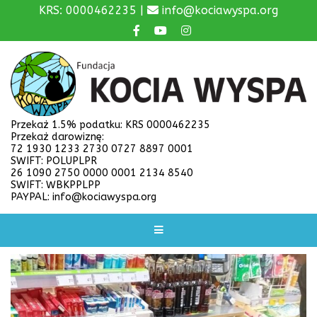
KRS: 0000462235 |
info@kociawyspa.org
Przekaż 1.5% podatku: KRS 0000462235
Przekaż darowiznę:
72 1930 1233 2730 0727 8897 0001
SWIFT: POLUPLPR
26 1090 2750 0000 0001 2134 8540
SWIFT: WBKPPLPP
PAYPAL: info@kociawyspa.org