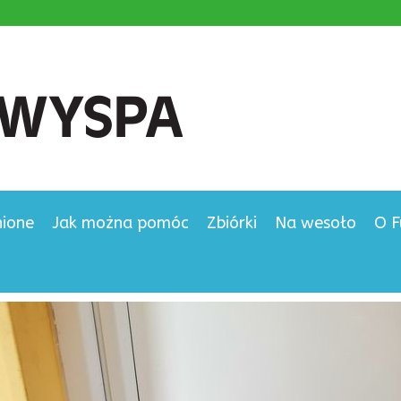
nione
Jak można pomóc
Zbiórki
Na wesoło
O F