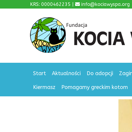
KRS: 0000462235 |
info@kociawyspa.org
Start
Aktualności
Do adopcji
Zagi
Kiermasz
Pomagamy greckim kotom