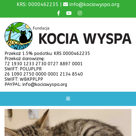
KRS: 0000462235 |
info@kociawyspa.org
Przekaż 1.5% podatku: KRS 0000462235
Przekaż darowiznę:
72 1930 1233 2730 0727 8897 0001
SWIFT: POLUPLPR
26 1090 2750 0000 0001 2134 8540
SWIFT: WBKPPLPP
PAYPAL: info@kociawyspa.org