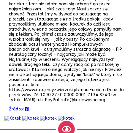
kociaka - lecz nie udało nam się uchronić go przed
najgroźniejszym... Jakiś czas tego Maui zaczął się
chować. Przestaliśmy widywać go polującego na
piłeczki, czy stołującego się na środku pokoju, kiedy
przynosiliśmy ulubione mięso. Kocurek do dziś jest
strachliwy, więc na początku jego objawy pomyliły nam
się z lękiem. Po jakimś czasie zauważyliśmy, że jego
wzrok zrobił się inny - jakby pusty. Po dokładnym
zbadaniu oczu i weterynarza i kompleksowych
badaniach krwi - otrzymaliśmy straszną diagnozę - FIP
neurologiczny (oczny) - najgorszy jaki może być.
Najtrudniejszy w leczeniu. Wymagający najwyższych
dawek drogiego leku. Czy damy radę do po raz kolejny
uratować? Kto ma o niego walczyć jak nie my? Przecież
nie ma kochającego domu, a jedynie "bidul" w którym się
zasiedział...zapewne dlatego, że jego futerko jest
pospolite, bure.
https://www.ratujemyzwierzaki.pl/maui-umiera Dane do
przelewów: 26 1090 2750 0000 0001 2134 8540 (w
tytule: MAUI) lub: PayPal: info@kociawyspa.org
Źródło: