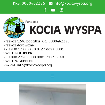
KRS: 0000462235 |
info@kociawyspa.org
Przekaż 1.5% podatku: KRS 0000462235
Przekaż darowiznę:
72 1930 1233 2730 0727 8897 0001
SWIFT: POLUPLPR
26 1090 2750 0000 0001 2134 8540
SWIFT: WBKPPLPP
PAYPAL: info@kociawyspa.org