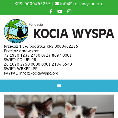
KRS: 0000462235 |
info@kociawyspa.org
Przekaż 1.5% podatku: KRS 0000462235
Przekaż darowiznę:
72 1930 1233 2730 0727 8897 0001
SWIFT: POLUPLPR
26 1090 2750 0000 0001 2134 8540
SWIFT: WBKPPLPP
PAYPAL: info@kociawyspa.org