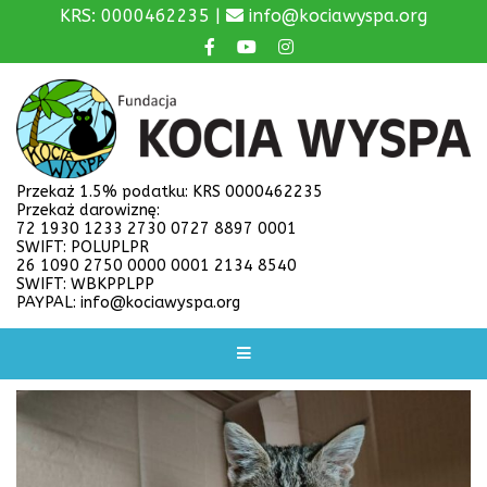
KRS: 0000462235 |
info@kociawyspa.org
Przekaż 1.5% podatku: KRS 0000462235
Przekaż darowiznę:
72 1930 1233 2730 0727 8897 0001
SWIFT: POLUPLPR
26 1090 2750 0000 0001 2134 8540
SWIFT: WBKPPLPP
PAYPAL: info@kociawyspa.org