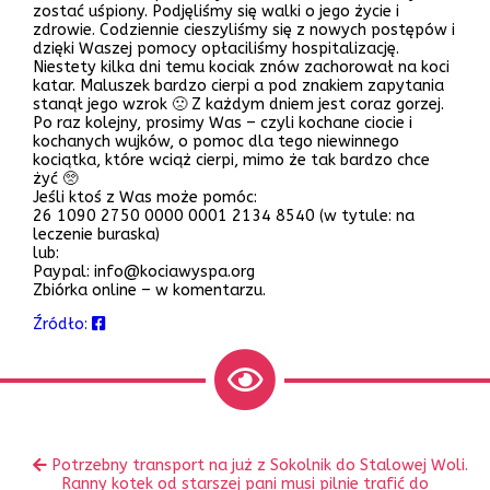
zostać uśpiony. Podjęliśmy się walki o jego życie i
zdrowie. Codziennie cieszyliśmy się z nowych postępów i
dzięki Waszej pomocy opłaciliśmy hospitalizację.
Niestety kilka dni temu kociak znów zachorował na koci
katar. Maluszek bardzo cierpi a pod znakiem zapytania
stanął jego wzrok 🙁 Z każdym dniem jest coraz gorzej.
Po raz kolejny, prosimy Was – czyli kochane ciocie i
kochanych wujków, o pomoc dla tego niewinnego
kociątka, które wciąż cierpi, mimo że tak bardzo chce
żyć 🥺
Jeśli ktoś z Was może pomóc:
26 1090 2750 0000 0001 2134 8540 (w tytule: na
leczenie buraska)
lub:
Paypal: info@kociawyspa.org
Zbiórka online – w komentarzu.
Źródło:
Zobacz
Poprzedni
Potrzebny transport na już z Sokolnik do Stalowej Woli.
inne
wpis:
Ranny kotek od starszej pani musi pilnie trafić do