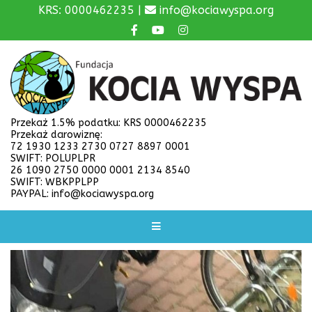
KRS: 0000462235 |
info@kociawyspa.org
Przekaż 1.5% podatku: KRS 0000462235
Przekaż darowiznę:
72 1930 1233 2730 0727 8897 0001
SWIFT: POLUPLPR
26 1090 2750 0000 0001 2134 8540
SWIFT: WBKPPLPP
PAYPAL: info@kociawyspa.org