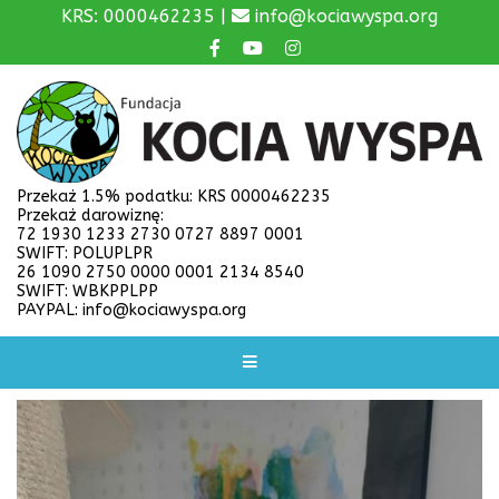
KRS: 0000462235 |
info@kociawyspa.org
Przekaż 1.5% podatku: KRS 0000462235
Przekaż darowiznę:
72 1930 1233 2730 0727 8897 0001
SWIFT: POLUPLPR
26 1090 2750 0000 0001 2134 8540
SWIFT: WBKPPLPP
PAYPAL: info@kociawyspa.org