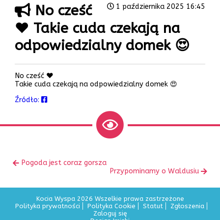
No cześć
1 października 2025 16:45
❤️ Takie cuda czekają na
odpowiedzialny domek 😍
No cześć ❤️
Takie cuda czekają na odpowiedzialny domek 😍
Źródło:
Zobacz
Poprzedni
Pogoda jest coraz gorsza
inne
wpis:
Następny
Przypominamy o Waldusiu
wpis:
Kocia Wyspa 2026 Wszelkie prawa zastrzeżone
Polityka prywatności
Polityka Cookie
Statut
Zgłoszenia
Zaloguj się