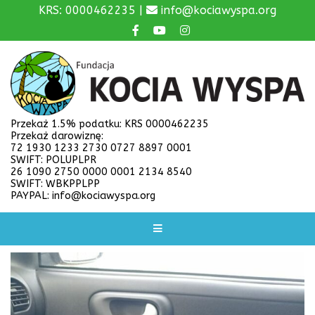
KRS: 0000462235 |
info@kociawyspa.org
Przekaż 1.5% podatku: KRS 0000462235
Przekaż darowiznę:
72 1930 1233 2730 0727 8897 0001
SWIFT: POLUPLPR
26 1090 2750 0000 0001 2134 8540
SWIFT: WBKPPLPP
PAYPAL: info@kociawyspa.org