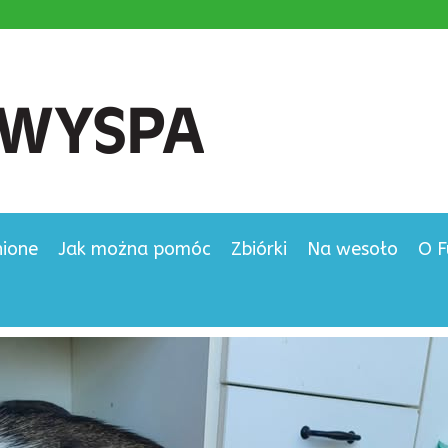
nione
Jak można pomóc
Zbiórki
Na wesoło
O F