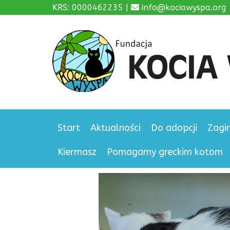
KRS: 0000462235 |
info@kociawyspa.org
Start
Aktualności
Do adopcji
Zagi
Kiermasz
Pomagamy greckim kotom