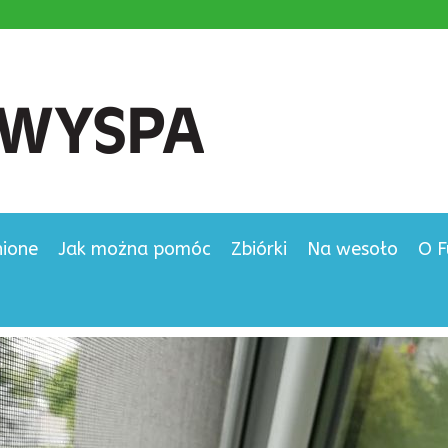
nione
Jak można pomóc
Zbiórki
Na wesoło
O F