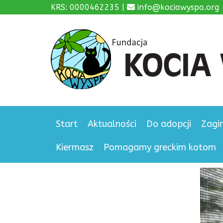
KRS: 0000462235 |
info@kociawyspa.org
Start
Aktualności
Do adopcji
Zagi
Kiermasz
Pomagamy greckim kotom