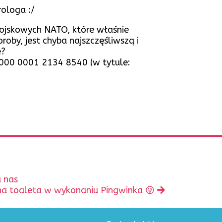
rologa :/
wojskowych NATO, które właśnie
oby, jest chyba najszczęśliwszą i
e?
000 0001 2134 8540 (w tytule:
a nas
pny
a toaleta w wykonaniu Pingwinka 😜