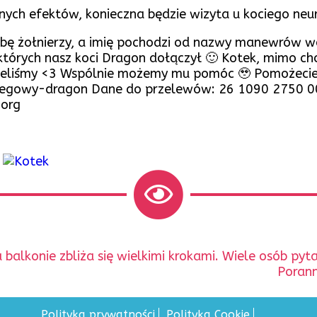
danych efektów, konieczna będzie wizyta u kociego neu
ośbę żołnierzy, a imię pochodzi od nazwy manewrów 
których nasz koci Dragon dołączył 🙂 Kotek, mimo chor
idzieliśmy <3 Wspólnie możemy mu pomóc 🥹 Pomożeci
eregowy-dragon Dane do przelewów: 26 1090 2750 0
.org
balkonie zbliża się wielkimi krokami. Wiele osób pyt
Nastę
Porann
wpis:
Polityka prywatności
Polityka Cookie