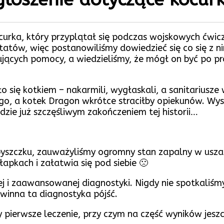
curka, który przyplątał się podczas wojskowych ćwi
tatów, więc postanowiliśmy dowiedzieć się co się z ni
jących pomocy, a wiedzieliśmy, że mógł on być po pr
o się kotkiem – nakarmili, wygłaskali, a sanitariusze 
o, a kotek Dragon wkrótce straciłby opiekunów. Wys
ędzie już szczęśliwym zakończeniem tej historii…
i pyszczku, zauważyliśmy ogromny stan zapalny w usza
apkach i załatwia się pod siebie 🙁
j i zaawansowanej diagnostyki. Nigdy nie spotkaliśm
inna ta diagnostyka pójść.
y pierwsze leczenie, przy czym na część wyników jesz