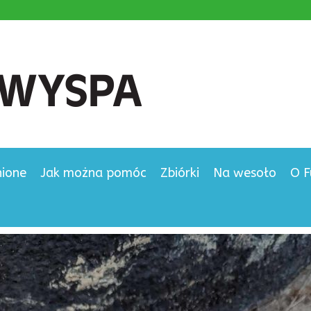
nione
Jak można pomóc
Zbiórki
Na wesoło
O F