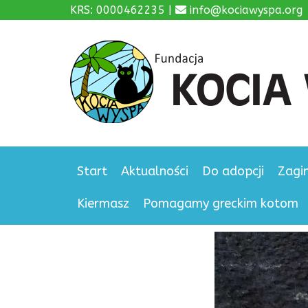
KRS: 0000462235 |
info@kociawyspa.org
Start
Aktualności
Do adopcji
Zagi
Kiermasz
Pomagamy greckim kotom