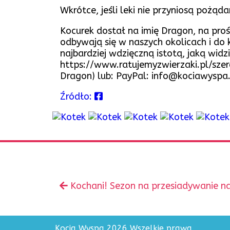
Wkrótce, jeśli leki nie przyniosą pożą
Kocurek dostał na imię Dragon, na pr
odbywają się w naszych okolicach i do 
najbardziej wdzięczną istotą, jaką w
https://www.ratujemyzwierzaki.pl/sz
Dragon) lub: PayPal: info@kociawyspa
Źródło:
Zobacz
Poprzedni
Kochani! Sezon na przesiadywanie na 
inne
wpis:
Kocia Wyspa 2026 Wszelkie prawa