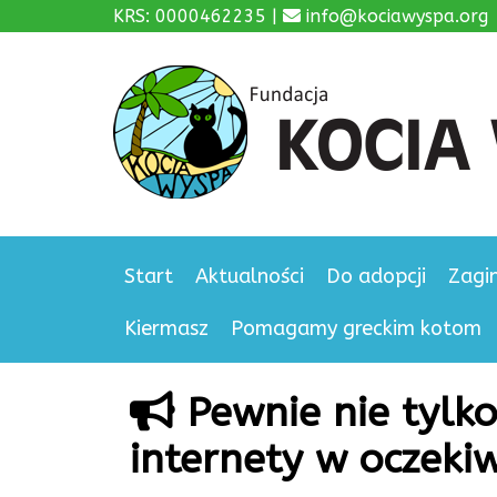
KRS: 0000462235 |
info@kociawyspa.org
Start
Aktualności
Do adopcji
Zagi
Kiermasz
Pomagamy greckim kotom
Pewnie nie tylk
internety w oczek