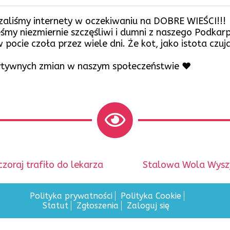
zaliśmy internety w oczekiwaniu na DOBRE WIEŚCI!!!
eśmy niezmiernie szczęśliwi i dumni z naszego Podkarpa
ie czoła przez wiele dni. Że kot, jako istota czując
zytywnych zmian w naszym społeczeństwie ❤
Następny
oraj trafiło do lekarza
Stalowa Wola Wyszyń
wpis:
Polityka prywatności
Polityka Cookie
Statut
Zgłoszenia
Zaloguj się