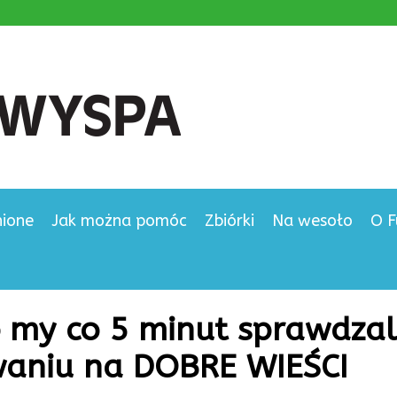
nione
Jak można pomóc
Zbiórki
Na wesoło
O F
o my co 5 minut sprawdza
iwaniu na DOBRE WIEŚCI