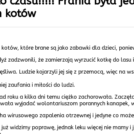
 czasu!!!!! Frania była je
h kotów
 kotów, które brane są jako zabawki dla dzieci, poni
gdyż zadzwonili, że zamierzają wyrzucić kotkę do lasu
ęśliwa. Ludzie kojarzyli jej się z przemocą, więc na w
j zaufania i miłości do ludzi.
d roku a kilka dni temu ciężko zachorowała. Zaczęła 
owała wyjadać wolontariuszom porannych kanapek, wie
cha wirusowego zapalenia otrzewnej i jedyne co moż
 już widzimy poprawę, jednak leku więcej nie mamy i