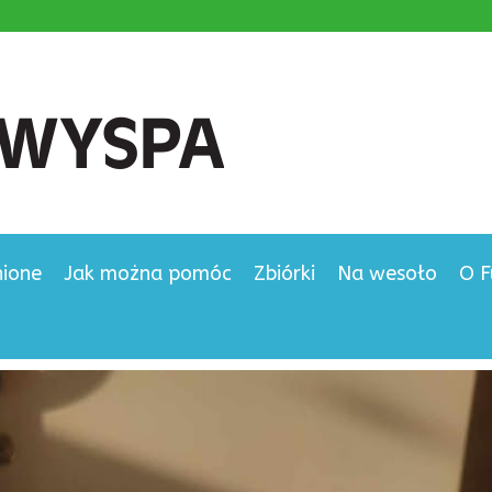
nione
Jak można pomóc
Zbiórki
Na wesoło
O F