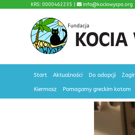
KRS: 0000462235 |
info@kociawyspa.org
Start
Aktualności
Do adopcji
Zagi
Kiermasz
Pomagamy greckim kotom