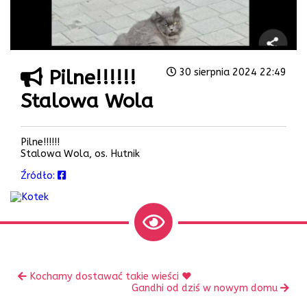
Pilne!!!!!!
30 sierpnia 2024 22:49
Stalowa Wola
Pilne!!!!!!
Stalowa Wola, os. Hutnik
Źródło:
Zobacz
Poprzedni
Kochamy dostawać takie wieści ♥️
inne
wpis:
Następny
Gandhi od dziś w nowym domu
wpis: