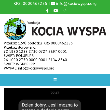
KRS: 0000462235 |
info@kociawyspa.org
Przekaż 1.5% podatku: KRS 0000462235
Przekaż darowiznę:
72 1930 1233 2730 0727 8897 0001
SWIFT: POLUPLPR
26 1090 2750 0000 0001 2134 8540
SWIFT: WBKPPLPP
PAYPAL: info@kociawyspa.org