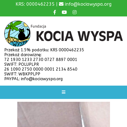
KRS: 0000462235 |
info@kociawyspa.org
Przekaż 1.5% podatku: KRS 0000462235
Przekaż darowiznę:
72 1930 1233 2730 0727 8897 0001
SWIFT: POLUPLPR
26 1090 2750 0000 0001 2134 8540
SWIFT: WBKPPLPP
PAYPAL: info@kociawyspa.org