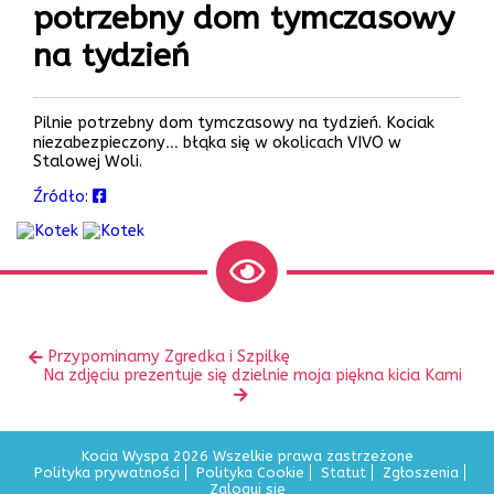
potrzebny dom tymczasowy
na tydzień
Pilnie potrzebny dom tymczasowy na tydzień. Kociak
niezabezpieczony… błąka się w okolicach VIVO w
Stalowej Woli.
Źródło:
Zobacz
Poprzedni
Przypominamy Zgredka i Szpilkę
inne
Następny
wpis:
Na zdjęciu prezentuje się dzielnie moja piękna kicia Kami
wpis:
Kocia Wyspa 2026 Wszelkie prawa zastrzeżone
Polityka prywatności
Polityka Cookie
Statut
Zgłoszenia
Zaloguj się