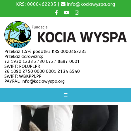
KRS: 0000462235 |
info@kociawyspa.org
Przekaż 1.5% podatku: KRS 0000462235
Przekaż darowiznę:
72 1930 1233 2730 0727 8897 0001
SWIFT: POLUPLPR
26 1090 2750 0000 0001 2134 8540
SWIFT: WBKPPLPP
PAYPAL: info@kociawyspa.org