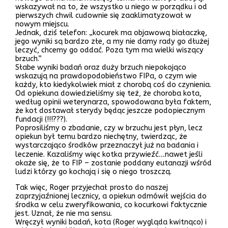
wskazywał na to, że wszystko u niego w porządku i od
pierwszych chwil cudownie się zaaklimatyzował w
nowym miejscu.
Jednak, dziś telefon: „kocurek ma objawową białaczkę,
jego wyniki są bardzo złe, a my nie damy rady go dłużej
leczyć, chcemy go oddać. Poza tym ma wielki wiszący
brzuch.”
Słabe wyniki badań oraz duży brzuch niepokojąco
wskazują na prawdopodobieństwo FIPa, o czym wie
każdy, kto kiedykolwiek miał z chorobą coś do czynienia.
Od opiekuna dowiedzieliśmy się też, że choroba kota,
według opinii weterynarza, spowodowana była faktem,
że kot dostawał sterydy będąc jeszcze podopiecznym
fundacji (!!!???).
Poprosiliśmy o zbadanie, czy w brzuchu jest płyn, lecz
opiekun był temu bardzo niechętny, twierdząc, że
wystarczająco środków przeznaczył już na badania i
leczenie. Kazaliśmy więc kotka przywieźć…nawet jeśli
okaże się, że to FIP – zostanie poddany eutanazji wśród
ludzi którzy go kochają i się o niego troszczą.
Tak więc, Roger przyjechał prosto do naszej
zaprzyjaźnionej lecznicy, a opiekun odmówił wejścia do
środka w celu zweryfikowania, co kocurkowi faktycznie
jest. Uznał, że nie ma sensu.
Wręczył wyniki badań, kota (Roger wygląda kwitnąco) i