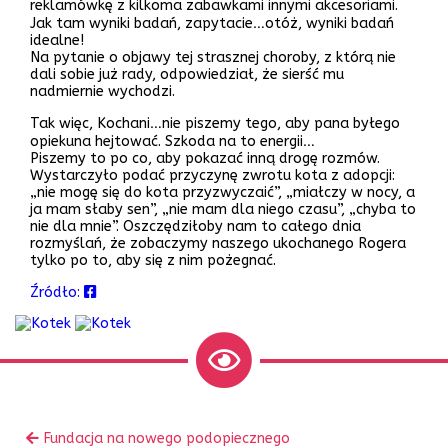
reklamówkę z kilkoma zabawkami innymi akcesoriami.
Jak tam wyniki badań, zapytacie…otóż, wyniki badań
idealne!
Na pytanie o objawy tej strasznej choroby, z którą nie
dali sobie już rady, odpowiedział, że sierść mu
nadmiernie wychodzi.
Tak więc, Kochani…nie piszemy tego, aby pana byłego
opiekuna hejtować. Szkoda na to energii…
Piszemy to po co, aby pokazać inną drogę rozmów.
Wystarczyło podać przyczynę zwrotu kota z adopcji:
„nie mogę się do kota przyzwyczaić”, „miałczy w nocy, a
ja mam słaby sen”, „nie mam dla niego czasu”, „chyba to
nie dla mnie”. Oszczędziłoby nam to całego dnia
rozmyślań, że zobaczymy naszego ukochanego Rogera
tylko po to, aby się z nim pożegnać.
Źródło:
Zobacz
Poprzedni
Fundacja na nowego podopiecznego
inne