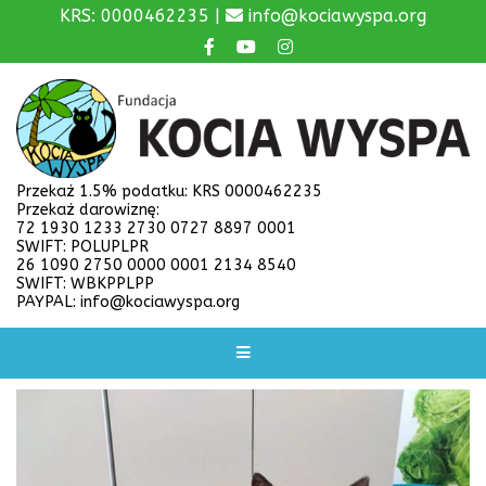
KRS: 0000462235 |
info@kociawyspa.org
Przekaż 1.5% podatku: KRS 0000462235
Przekaż darowiznę:
72 1930 1233 2730 0727 8897 0001
SWIFT: POLUPLPR
26 1090 2750 0000 0001 2134 8540
SWIFT: WBKPPLPP
PAYPAL: info@kociawyspa.org