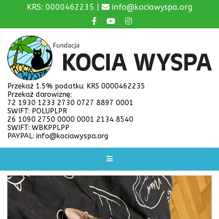
KRS: 0000462235 |
info@kociawyspa.org
Przekaż 1.5% podatku: KRS 0000462235
Przekaż darowiznę:
72 1930 1233 2730 0727 8897 0001
SWIFT: POLUPLPR
26 1090 2750 0000 0001 2134 8540
SWIFT: WBKPPLPP
PAYPAL: info@kociawyspa.org