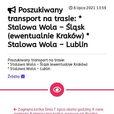
Poszukiwany
8 lipca 2021 13:59
transport na trasie: *
Stalowa Wola – Śląsk
(ewentualnie Kraków) *
Stalowa Wola – Lublin
Poszukiwany transport na trasie:
* Stalowa Wola – Śląsk (ewentualnie Kraków)
* Stalowa Wola – Lublin
Źródło:
Zobacz
Poprzedni
Zaginęła kotka Dnia 7 lipca około godziny 9 rano
inne
wpis:
zaginęła 8 miesięczna kotka, nazywa się Psotka