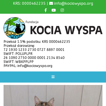
KRS: 0000462235 |
info@kociawyspa.org
Przekaż 1.5% podatku: KRS 0000462235
Przekaż darowiznę:
72 1930 1233 2730 0727 8897 0001
SWIFT: POLUPLPR
26 1090 2750 0000 0001 2134 8540
SWIFT: WBKPPLPP
PAYPAL: info@kociawyspa.org