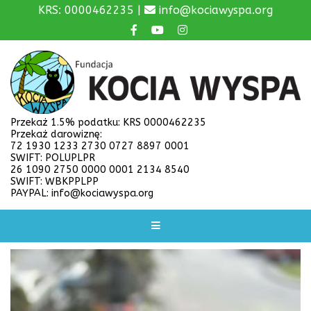
KRS: 0000462235 |
info@kociawyspa.org
Przekaż 1.5% podatku: KRS 0000462235
Przekaż darowiznę:
72 1930 1233 2730 0727 8897 0001
SWIFT: POLUPLPR
26 1090 2750 0000 0001 2134 8540
SWIFT: WBKPPLPP
PAYPAL: info@kociawyspa.org