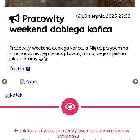
Pracowity
10 sierpnia 2025 22:52
weekend dobiega końca
Pracowity weekend dobiega końca, a Mięta przypomina
– że nadal nikt jej nie adoptował, mimo, że jest piękna
jak z reklamy 😉😎
Źródło:
Zobacz
Poprzedni
Jaka jest różnica pomiędzy psem przebywającym w
inne
wpis:
schronisku