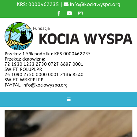
KRS: 0000462235 |
info@kociawyspa.org
Przekaż 1.5% podatku: KRS 0000462235
Przekaż darowiznę:
72 1930 1233 2730 0727 8897 0001
SWIFT: POLUPLPR
26 1090 2750 0000 0001 2134 8540
SWIFT: WBKPPLPP
PAYPAL: info@kociawyspa.org