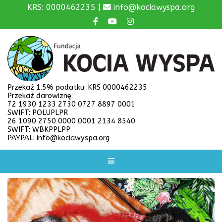
KRS: 0000462235 |
info@kociawyspa.org
Przekaż 1.5% podatku: KRS 0000462235
Przekaż darowiznę:
72 1930 1233 2730 0727 8897 0001
SWIFT: POLUPLPR
26 1090 2750 0000 0001 2134 8540
SWIFT: WBKPPLPP
PAYPAL: info@kociawyspa.org