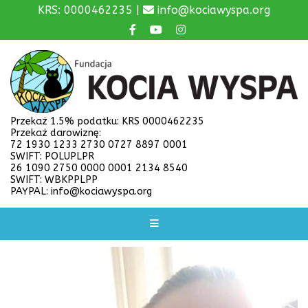
KRS: 0000462235 |
info@kociawyspa.org
Przekaż 1.5% podatku: KRS 0000462235
Przekaż darowiznę:
72 1930 1233 2730 0727 8897 0001
SWIFT: POLUPLPR
26 1090 2750 0000 0001 2134 8540
SWIFT: WBKPPLPP
PAYPAL: info@kociawyspa.org