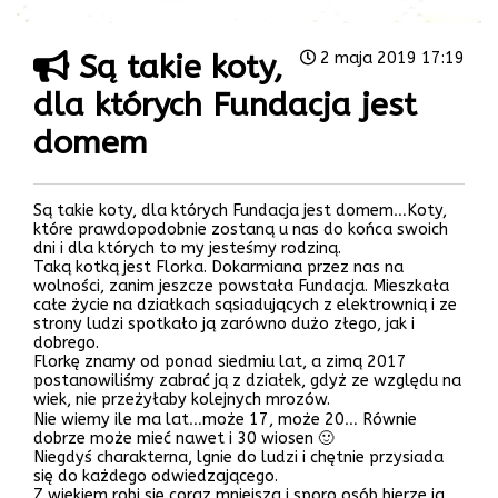
Są takie koty,
2 maja 2019 17:19
dla których Fundacja jest
domem
Są takie koty, dla których Fundacja jest domem…Koty,
które prawdopodobnie zostaną u nas do końca swoich
dni i dla których to my jesteśmy rodziną.
Taką kotką jest Florka. Dokarmiana przez nas na
wolności, zanim jeszcze powstała Fundacja. Mieszkała
całe życie na działkach sąsiadujących z elektrownią i ze
strony ludzi spotkało ją zarówno dużo złego, jak i
dobrego.
Florkę znamy od ponad siedmiu lat, a zimą 2017
postanowiliśmy zabrać ją z działek, gdyż ze względu na
wiek, nie przeżyłaby kolejnych mrozów.
Nie wiemy ile ma lat…może 17, może 20… Równie
dobrze może mieć nawet i 30 wiosen 🙂
Niegdyś charakterna, lgnie do ludzi i chętnie przysiada
się do każdego odwiedzającego.
Z wiekiem robi się coraz mniejsza i sporo osób bierze ją