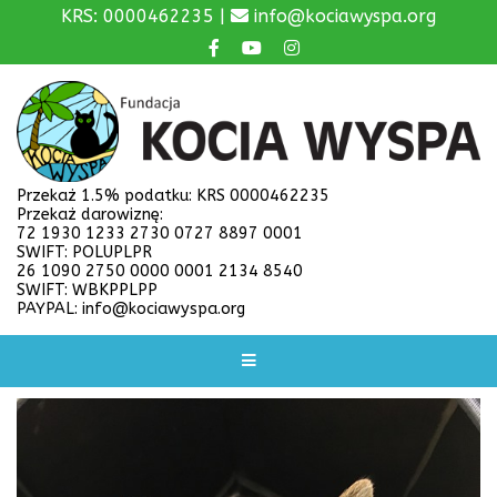
KRS: 0000462235 |
info@kociawyspa.org
Przekaż 1.5% podatku: KRS 0000462235
Przekaż darowiznę:
72 1930 1233 2730 0727 8897 0001
SWIFT: POLUPLPR
26 1090 2750 0000 0001 2134 8540
SWIFT: WBKPPLPP
PAYPAL: info@kociawyspa.org