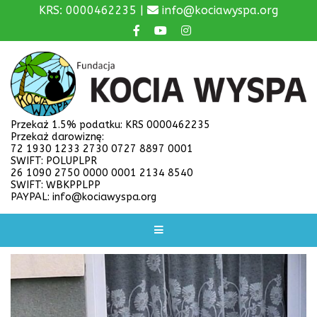
KRS: 0000462235 |
info@kociawyspa.org
Przekaż 1.5% podatku: KRS 0000462235
Przekaż darowiznę:
72 1930 1233 2730 0727 8897 0001
SWIFT: POLUPLPR
26 1090 2750 0000 0001 2134 8540
SWIFT: WBKPPLPP
PAYPAL: info@kociawyspa.org