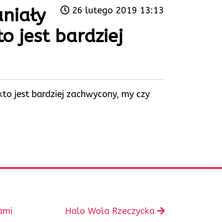
aniały
26 lutego 2019 13:13
o jest bardziej
kto jest bardziej zachwycony, my czy
Następny
ami
Halo Wola Rzeczycka
wpis: