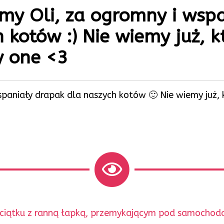
emy Oli, za ogromny i wsp
kotów :) Nie wiemy już, kt
y one <3
wspaniały drapak dla naszych kotów 🙂 Nie wiemy już, 
ociątku z ranną łapką, przemykającym pod samochod