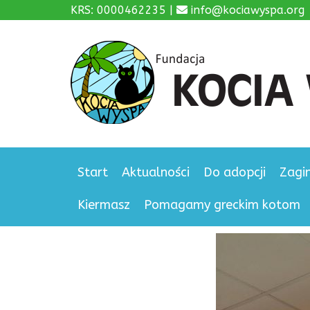
KRS: 0000462235 |
info@kociawyspa.org
Start
Aktualności
Do adopcji
Zagi
Kiermasz
Pomagamy greckim kotom