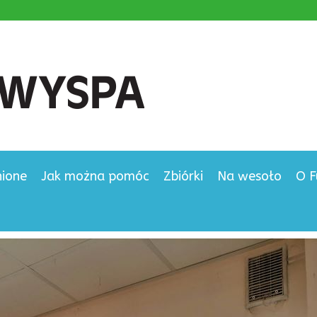
nione
Jak można pomóc
Zbiórki
Na wesoło
O F