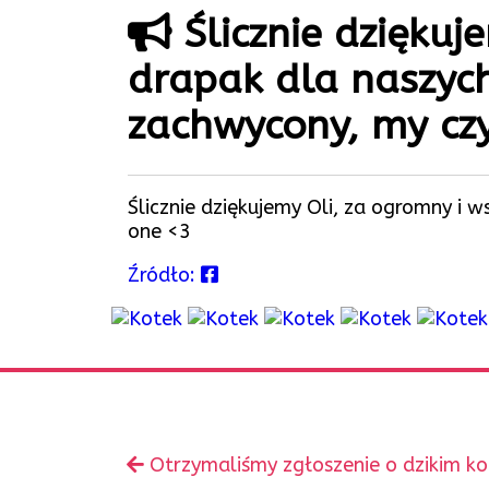
Ślicznie dziękuj
drapak dla naszych 
zachwycony, my cz
Ślicznie dziękujemy Oli, za ogromny i 
one <3
Źródło:
Zobacz
Poprzedni
Otrzymaliśmy zgłoszenie o dzikim k
inne
wpis: