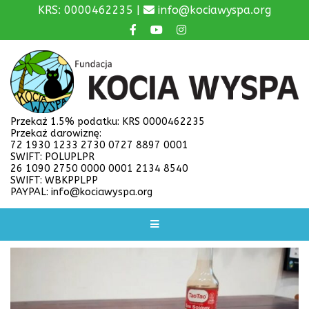
KRS: 0000462235 |
info@kociawyspa.org
Przekaż 1.5% podatku: KRS 0000462235
Przekaż darowiznę:
72 1930 1233 2730 0727 8897 0001
SWIFT: POLUPLPR
26 1090 2750 0000 0001 2134 8540
SWIFT: WBKPPLPP
PAYPAL: info@kociawyspa.org