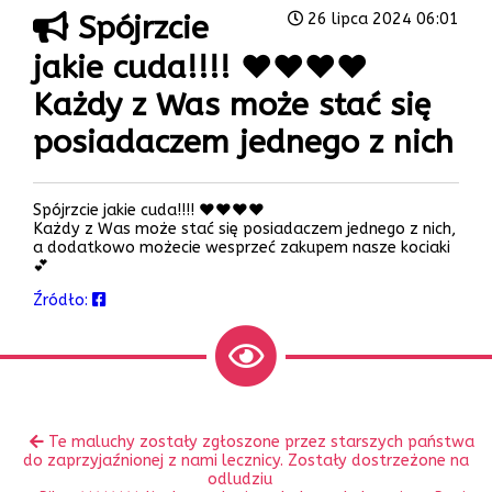
Spójrzcie
26 lipca 2024 06:01
jakie cuda!!!! ♥️♥️♥️♥️
Każdy z Was może stać się
posiadaczem jednego z nich
Spójrzcie jakie cuda!!!! ♥️♥️♥️♥️
Każdy z Was może stać się posiadaczem jednego z nich,
a dodatkowo możecie wesprzeć zakupem nasze kociaki
💕
Źródło:
Zobacz
Poprzedni
Te maluchy zostały zgłoszone przez starszych państwa
inne
wpis:
do zaprzyjaźnionej z nami lecznicy. Zostały dostrzeżone na
odludziu