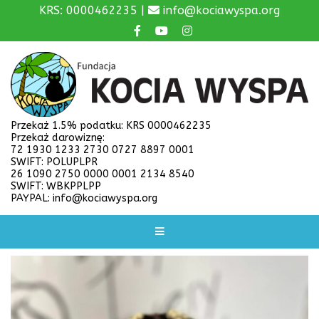
KRS: 0000462235 |
info@kociawyspa.org
Przekaż 1.5% podatku: KRS 0000462235
Przekaż darowiznę:
72 1930 1233 2730 0727 8897 0001
SWIFT: POLUPLPR
26 1090 2750 0000 0001 2134 8540
SWIFT: WBKPPLPP
PAYPAL: info@kociawyspa.org