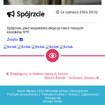
Spójrzcie
14 czerwca 2024 20:32
Spójrzcie, jaka wspaniała akcja ja rzecz naszych
kociaków 🩵💚
Źródło:
Zobacz
Poprzedni
Dziękujemy w imieniu naszych kotów
inne
wpis:
Następny
Nasza Bambi – królowa chaosu
wpis:
Kocia Wyspa 2026 Wszelkie prawa zastrzeżone
Polityka prywatności
Polityka Cookie
Statut
Zgłoszenia
Zaloguj się
Design Imishi