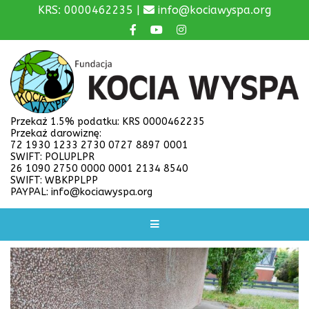
KRS: 0000462235 |
info@kociawyspa.org
Przekaż 1.5% podatku: KRS 0000462235
Przekaż darowiznę:
72 1930 1233 2730 0727 8897 0001
SWIFT: POLUPLPR
26 1090 2750 0000 0001 2134 8540
SWIFT: WBKPPLPP
PAYPAL: info@kociawyspa.org