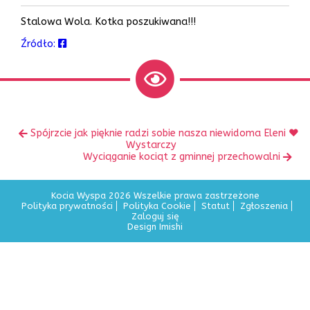
Stalowa Wola. Kotka poszukiwana!!!
Źródło:
Zobacz
Poprzedni
Spójrzcie jak pięknie radzi sobie nasza niewidoma Eleni ♥️
inne
wpis:
Wystarczy
Następny
Wyciąganie kociąt z gminnej przechowalni
wpis:
Kocia Wyspa 2026 Wszelkie prawa zastrzeżone
Polityka prywatności
Polityka Cookie
Statut
Zgłoszenia
Zaloguj się
Design Imishi