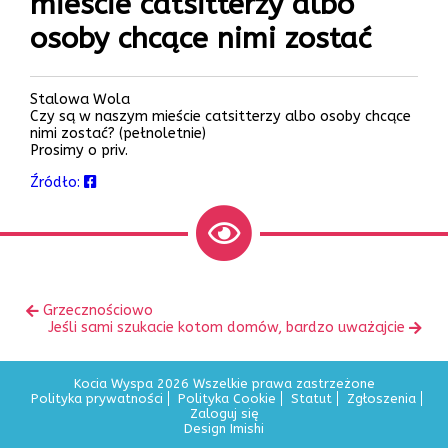
mieście catsitterzy albo
osoby chcące nimi zostać
Stalowa Wola
Czy są w naszym mieście catsitterzy albo osoby chcące
nimi zostać? (pełnoletnie)
Prosimy o priv.
Źródło:
Zobacz
Poprzedni
Grzecznościowo
inne
wpis:
Następny
Jeśli sami szukacie kotom domów, bardzo uważajcie
wpis:
Kocia Wyspa 2026 Wszelkie prawa zastrzeżone
Polityka prywatności
Polityka Cookie
Statut
Zgłoszenia
Zaloguj się
Design Imishi