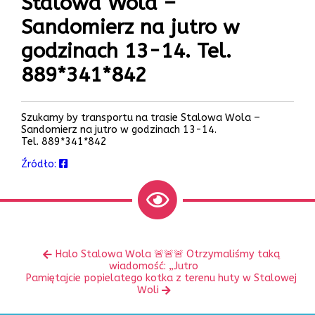
Stalowa Wola –
Sandomierz na jutro w
godzinach 13-14. Tel.
889*341*842
Szukamy by transportu na trasie Stalowa Wola –
Sandomierz na jutro w godzinach 13-14.
Tel. 889*341*842
Źródło:
Zobacz
Poprzedni
Halo Stalowa Wola 🚨🚨🚨 Otrzymaliśmy taką
inne
wpis:
wiadomość: „Jutro
Następny
Pamiętajcie popielatego kotka z terenu huty w Stalowej
wpis:
Woli