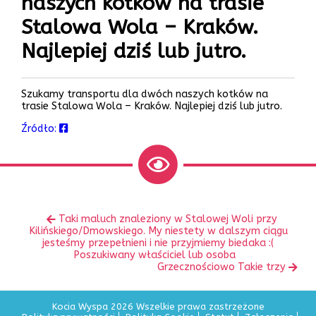
naszych kotków na trasie
Stalowa Wola – Kraków.
Najlepiej dziś lub jutro.
Szukamy transportu dla dwóch naszych kotków na
trasie Stalowa Wola – Kraków. Najlepiej dziś lub jutro.
Źródło:
Zobacz
Poprzedni
Taki maluch znaleziony w Stalowej Woli przy
inne
wpis:
Kilińskiego/Dmowskiego. My niestety w dalszym ciągu
jesteśmy przepełnieni i nie przyjmiemy biedaka :(
Poszukiwany właściciel lub osoba
Następny
Grzecznościowo Takie trzy
wpis:
Kocia Wyspa 2026 Wszelkie prawa zastrzeżone