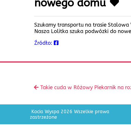
nowego domu ❤️
Szukamy transportu na trasie Stalowa
Nasza Lolitka szuka podwózki do now
Źródło:
Zobacz
Poprzedni
Takie cuda w Różowy Piekarnik na ro
inne
wpis:
Kocia Wyspa 2026 Wszelkie prawa
zastrzeżone