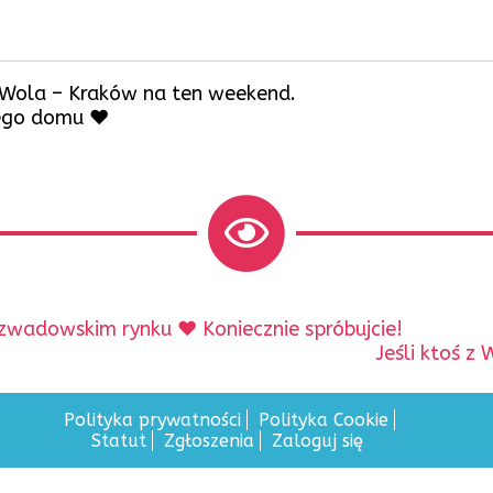
 Wola – Kraków na ten weekend.
ego domu ❤️
zwadowskim rynku ❤️ Koniecznie spróbujcie!
Następny
Jeśli ktoś z 
wpis:
Polityka prywatności
Polityka Cookie
Statut
Zgłoszenia
Zaloguj się