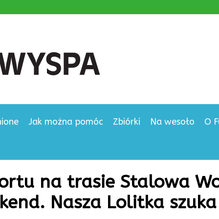
nione
Jak można pomóc
Zbiórki
Na wesoło
O F
rtu na trasie Stalowa Wo
kend. Nasza Lolitka szuka