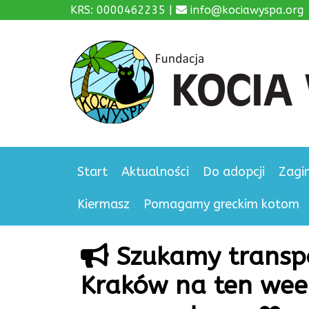
KRS: 0000462235 |
info@kociawyspa.org
Start
Aktualności
Do adopcji
Zagi
Kiermasz
Pomagamy greckim kotom
Szukamy transpo
Kraków na ten wee