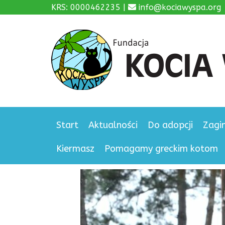
KRS: 0000462235 |
info@kociawyspa.org
Start
Aktualności
Do adopcji
Zagi
Kiermasz
Pomagamy greckim kotom