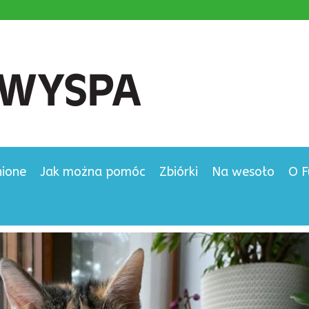
nione
Jak można pomóc
Zbiórki
Na wesoło
O F