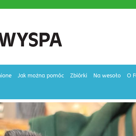
nione
Jak można pomóc
Zbiórki
Na wesoło
O F