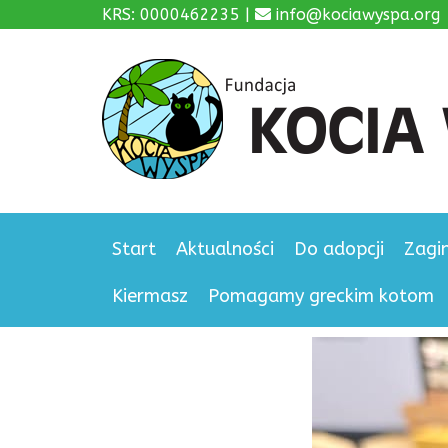
KRS: 0000462235 |
info@kociawyspa.org
Start
Aktualności
Do adopcji
Zagi
Kiermasz
Pomagamy greckim kotom