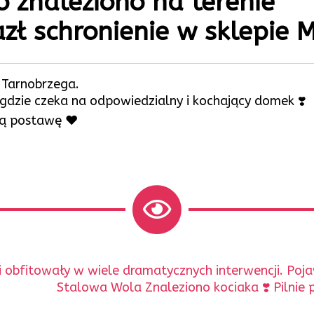
 znaleziono na terenie
zł schronienie w sklepie 
 Tarnobrzega.
 gdzie czeka na odpowiedzialny i kochający domek ❣️
łą postawę ❤️
i obfitowały w wiele dramatycznych interwencji. Poja
Następny
Stalowa Wola Znaleziono kociaka ❣️ Pilnie
wpis: