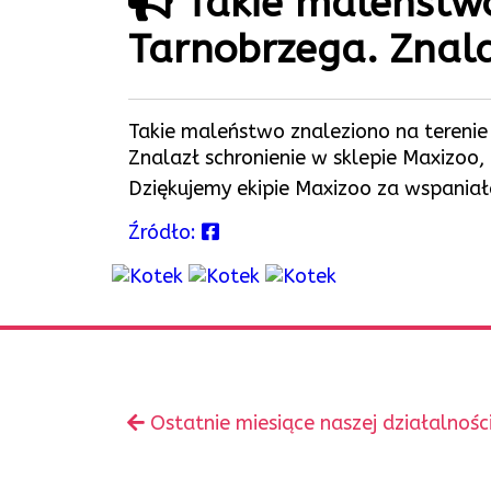
Takie maleństwo
Tarnobrzega. Znala
Takie maleństwo znaleziono na terenie
Znalazł schronienie w sklepie Maxizoo,
Dziękujemy ekipie Maxizoo za wspania
Źródło:
Zobacz
Poprzedni
Ostatnie miesiące naszej działalnośc
inne
wpis: