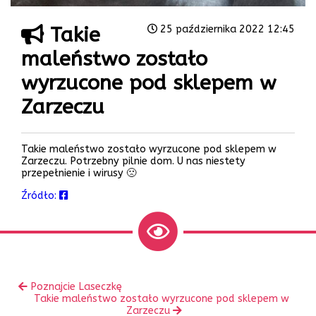
Takie
25 października 2022 12:45
maleństwo zostało
wyrzucone pod sklepem w
Zarzeczu
Takie maleństwo zostało wyrzucone pod sklepem w
Zarzeczu. Potrzebny pilnie dom. U nas niestety
przepełnienie i wirusy 🙁
Źródło:
Zobacz
Poprzedni
Poznajcie Laseczkę
inne
wpis:
Następny
Takie maleństwo zostało wyrzucone pod sklepem w
wpis:
Zarzeczu