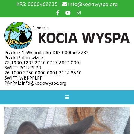
KRS: 0000462235 |
info@kociawyspa.org
Przekaż 1.5% podatku: KRS 0000462235
Przekaż darowiznę:
72 1930 1233 2730 0727 8897 0001
SWIFT: POLUPLPR
26 1090 2750 0000 0001 2134 8540
SWIFT: WBKPPLPP
PAYPAL: info@kociawyspa.org