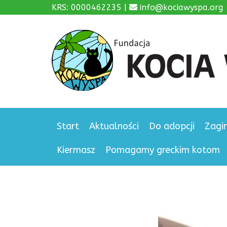
KRS: 0000462235 |
info@kociawyspa.org
Start
Aktualności
Do adopcji
Zagi
Kiermasz
Pomagamy greckim kotom