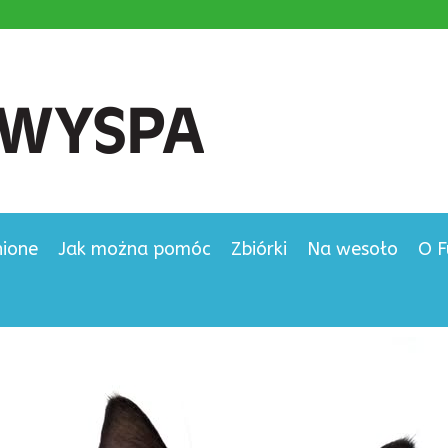
nione
Jak można pomóc
Zbiórki
Na wesoło
O F