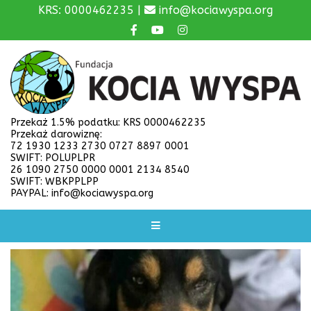
KRS: 0000462235 |
info@kociawyspa.org
Przekaż 1.5% podatku: KRS 0000462235
Przekaż darowiznę:
72 1930 1233 2730 0727 8897 0001
SWIFT: POLUPLPR
26 1090 2750 0000 0001 2134 8540
SWIFT: WBKPPLPP
PAYPAL: info@kociawyspa.org