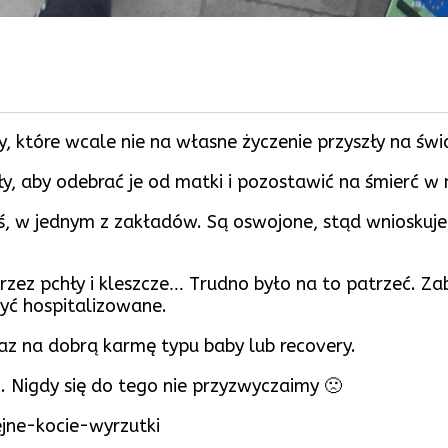
ty, które wcale nie na własne życzenie przyszły na św
ły, aby odebrać je od matki i pozostawić na śmierć w
 w jednym z zakładów. Są oswojone, stąd wnioskujemy,
ez pchły i kleszcze… Trudno było na to patrzeć. Za
być hospitalizowane.
oraz na dobrą karmę typu baby lub recovery.
. Nigdy się do tego nie przyzwyczaimy 🙁
jne-kocie-wyrzutki