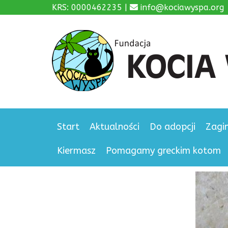
KRS: 0000462235 |
info@kociawyspa.org
Start
Aktualności
Do adopcji
Zagi
Kiermasz
Pomagamy greckim kotom