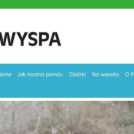
nione
Jak można pomóc
Zbiórki
Na wesoło
O F