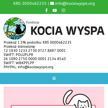
KRS: 0000462235 |
info@kociawyspa.org
Przekaż 1.5% podatku: KRS 0000462235
Przekaż darowiznę:
72 1930 1233 2730 0727 8897 0001
SWIFT: POLUPLPR
26 1090 2750 0000 0001 2134 8540
SWIFT: WBKPPLPP
PAYPAL: info@kociawyspa.org