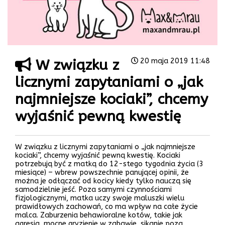
W związku z
20 maja 2019 11:48
licznymi zapytaniami o „jak
najmniejsze kociaki”, chcemy
wyjaśnić pewną kwestię
W związku z licznymi zapytaniami o „jak najmniejsze
kociaki”, chcemy wyjaśnić pewną kwestię. Kociaki
potrzebują być z matką do 12-stego tygodnia życia (3
miesiące) – wbrew powszechnie panującej opinii, że
można je odłączać od kocicy kiedy tylko nauczą się
samodzielnie jeść. Poza samymi czynnościami
fizjologicznymi, matka uczy swoje maluszki wielu
prawidłowych zachowań, co ma wpływ na całe życie
malca. Zaburzenia behawioralne kotów, takie jak
agresja, mocne gryzienie w zabawie, sikanie poza