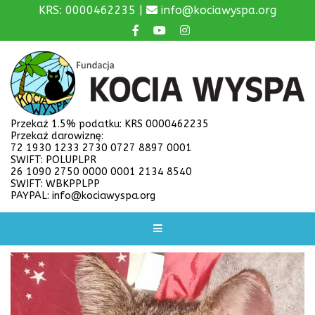
KRS: 0000462235 |
info@kociawyspa.org
Przekaż 1.5% podatku: KRS 0000462235
Przekaż darowiznę:
72 1930 1233 2730 0727 8897 0001
SWIFT: POLUPLPR
26 1090 2750 0000 0001 2134 8540
SWIFT: WBKPPLPP
PAYPAL: info@kociawyspa.org