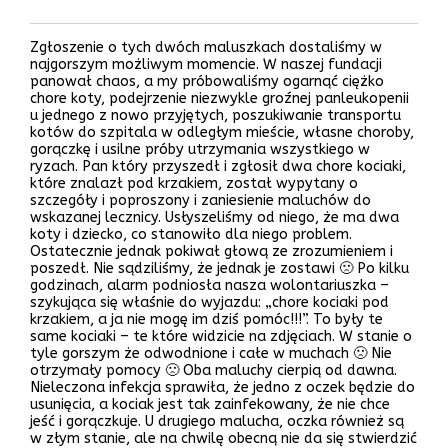
Zgłoszenie o tych dwóch maluszkach dostaliśmy w
najgorszym możliwym momencie. W naszej fundacji
panował chaos, a my próbowaliśmy ogarnąć ciężko
chore koty, podejrzenie niezwykle groźnej panleukopenii
u jednego z nowo przyjętych, poszukiwanie transportu
kotów do szpitala w odległym mieście, własne choroby,
gorączkę i usilne próby utrzymania wszystkiego w
ryzach. Pan który przyszedł i zgłosił dwa chore kociaki,
które znalazł pod krzakiem, został wypytany o
szczegóły i poproszony i zaniesienie maluchów do
wskazanej lecznicy. Usłyszeliśmy od niego, że ma dwa
koty i dziecko, co stanowiło dla niego problem.
Ostatecznie jednak pokiwał głową ze zrozumieniem i
poszedł. Nie sądziliśmy, że jednak je zostawi 🙁 Po kilku
godzinach, alarm podniosła nasza wolontariuszka –
szykująca się właśnie do wyjazdu: „chore kociaki pod
krzakiem, a ja nie mogę im dziś pomóc!!!”. To były te
same kociaki – te które widzicie na zdjęciach. W stanie o
tyle gorszym że odwodnione i całe w muchach 🙁 Nie
otrzymały pomocy 🙁 Oba maluchy cierpią od dawna.
Nieleczona infekcja sprawiła, że jedno z oczek będzie do
usunięcia, a kociak jest tak zainfekowany, że nie chce
jeść i gorączkuje. U drugiego malucha, oczka również są
w złym stanie, ale na chwilę obecną nie da się stwierdzić