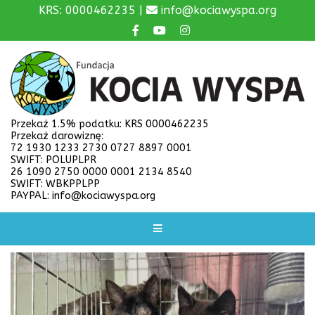
KRS: 0000462235 |
info@kociawyspa.org
Przekaż 1.5% podatku: KRS 0000462235
Przekaż darowiznę:
72 1930 1233 2730 0727 8897 0001
SWIFT: POLUPLPR
26 1090 2750 0000 0001 2134 8540
SWIFT: WBKPPLPP
PAYPAL: info@kociawyspa.org