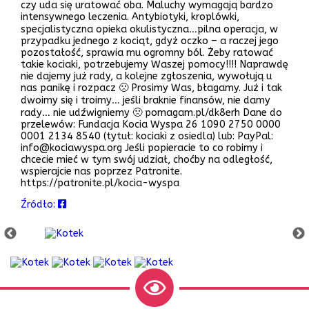
czy uda się uratować oba. Maluchy wymagają bardzo
intensywnego leczenia. Antybiotyki, kroplówki,
specjalistyczna opieka okulistyczna…pilna operacja, w
przypadku jednego z kociąt, gdyż oczko – a raczej jego
pozostałość, sprawia mu ogromny ból. Żeby ratować
takie kociaki, potrzebujemy Waszej pomocy!!!! Naprawdę
nie dajemy już rady, a kolejne zgłoszenia, wywołują u
nas panikę i rozpacz 🙁 Prosimy Was, błagamy. Już i tak
dwoimy się i troimy… jeśli braknie finansów, nie damy
rady… nie udźwigniemy 🙁 pomagam.pl/dk8erh Dane do
przelewów: Fundacja Kocia Wyspa 26 1090 2750 0000
0001 2134 8540 (tytuł: kociaki z osiedla) lub: PayPal:
info@kociawyspa.org Jeśli popieracie to co robimy i
chcecie mieć w tym swój udział, choćby na odległość,
wspierajcie nas poprzez Patronite.
https://patronite.pl/kocia-wyspa
Źródło: