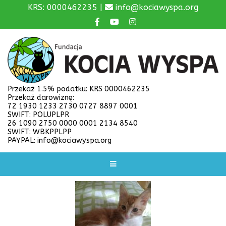
KRS: 0000462235 |
info@kociawyspa.org
Przekaż 1.5% podatku: KRS 0000462235
Przekaż darowiznę:
72 1930 1233 2730 0727 8897 0001
SWIFT: POLUPLPR
26 1090 2750 0000 0001 2134 8540
SWIFT: WBKPPLPP
PAYPAL: info@kociawyspa.org