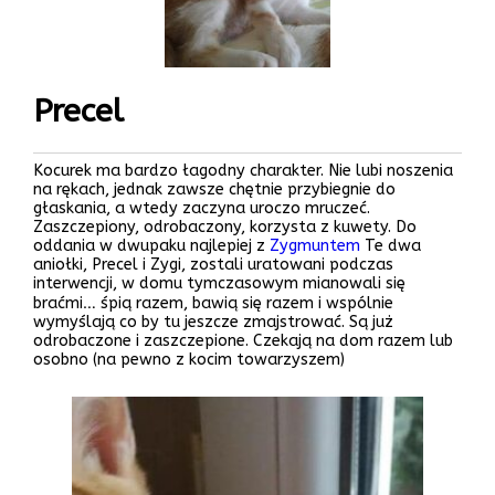
Precel
Kocurek ma bardzo łagodny charakter. Nie lubi noszenia
na rękach, jednak zawsze chętnie przybiegnie do
głaskania, a wtedy zaczyna uroczo mruczeć.
Zaszczepiony, odrobaczony, korzysta z kuwety. Do
oddania w dwupaku najlepiej z
Zygmuntem
Te dwa
aniołki, Precel i Zygi, zostali uratowani podczas
interwencji, w domu tymczasowym mianowali się
braćmi… śpią razem, bawią się razem i wspólnie
wymyślają co by tu jeszcze zmajstrować. Są już
odrobaczone i zaszczepione. Czekają na dom razem lub
osobno (na pewno z kocim towarzyszem)