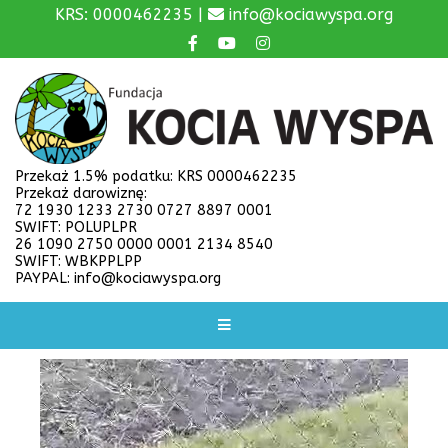
KRS: 0000462235 |
info@kociawyspa.org
Przekaż 1.5% podatku: KRS 0000462235
Przekaż darowiznę:
72 1930 1233 2730 0727 8897 0001
SWIFT: POLUPLPR
26 1090 2750 0000 0001 2134 8540
SWIFT: WBKPPLPP
PAYPAL: info@kociawyspa.org