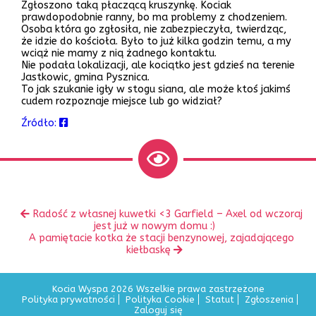
Zgłoszono taką płaczącą kruszynkę. Kociak
prawdopodobnie ranny, bo ma problemy z chodzeniem.
Osoba która go zgłosiła, nie zabezpieczyła, twierdząc,
że idzie do kościoła. Było to już kilka godzin temu, a my
wciąż nie mamy z nią żadnego kontaktu.
Nie podała lokalizacji, ale kociątko jest gdzieś na terenie
Jastkowic, gmina Pysznica.
To jak szukanie igły w stogu siana, ale może ktoś jakimś
cudem rozpoznaje miejsce lub go widział?
Źródło:
Zobacz
Poprzedni
Radość z własnej kuwetki <3 Garfield – Axel od wczoraj
inne
wpis:
jest już w nowym domu :)
Następny
A pamiętacie kotka że stacji benzynowej, zajadającego
wpis:
kiełbaskę
Kocia Wyspa 2026 Wszelkie prawa zastrzeżone
Polityka prywatności
Polityka Cookie
Statut
Zgłoszenia
Zaloguj się