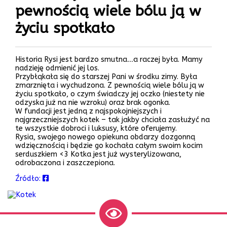
pewnością wiele bólu ją w
życiu spotkało
Historia Rysi jest bardzo smutna…a raczej była. Mamy
nadzieję odmienić jej los.
Przybłąkała się do starszej Pani w środku zimy. Była
zmarznięta i wychudzona. Z pewnością wiele bólu ją w
życiu spotkało, o czym świadczy jej oczko (niestety nie
odzyska już na nie wzroku) oraz brak ogonka.
W fundacji jest jedną z najspokojniejszych i
najgrzeczniejszych kotek – tak jakby chciała zasłużyć na
te wszystkie dobroci i luksusy, które oferujemy.
Rysia, swojego nowego opiekuna obdarzy dozgonną
wdzięcznością i będzie go kochała całym swoim kocim
serduszkiem <3 Kotka jest już wysterylizowana,
odrobaczona i zaszczepiona.
Źródło: