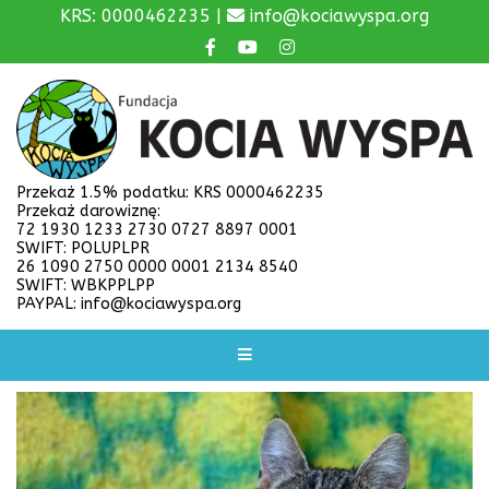
KRS: 0000462235 |
info@kociawyspa.org
Przekaż 1.5% podatku: KRS 0000462235
Przekaż darowiznę:
72 1930 1233 2730 0727 8897 0001
SWIFT: POLUPLPR
26 1090 2750 0000 0001 2134 8540
SWIFT: WBKPPLPP
PAYPAL: info@kociawyspa.org