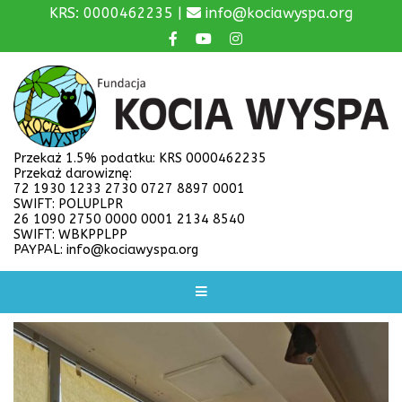
KRS: 0000462235 |
info@kociawyspa.org
Przekaż 1.5% podatku: KRS 0000462235
Przekaż darowiznę:
72 1930 1233 2730 0727 8897 0001
SWIFT: POLUPLPR
26 1090 2750 0000 0001 2134 8540
SWIFT: WBKPPLPP
PAYPAL: info@kociawyspa.org