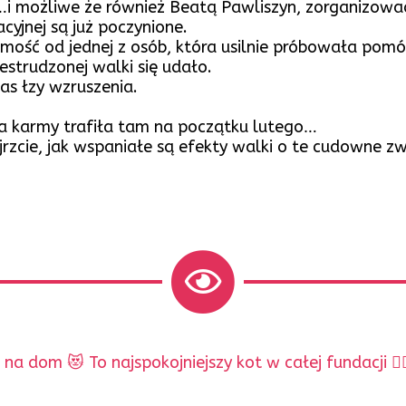
 możliwe że również Beatą Pawliszyn, zorganizować ak
cyjnej są już poczynione.
omość od jednej z osób, która usilnie próbowała pom
estrudzonej walki się udało.
s łzy wzruszenia.
tia karmy trafiła tam na początku lutego…
ójrzcie, jak wspaniałe są efekty walki o te cudowne z
 dom 😻 To najspokojniejszy kot w całej fundacji 🧘‍♀