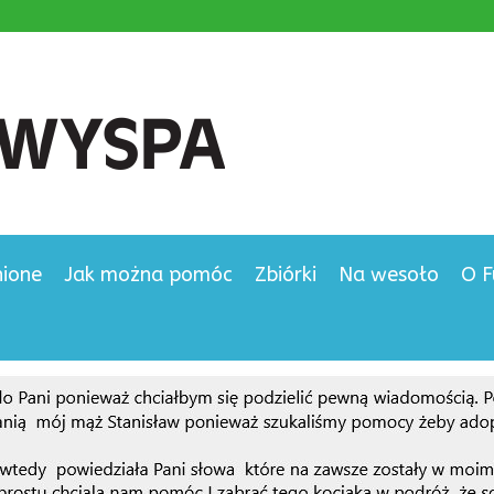
nione
Jak można pomóc
Zbiórki
Na wesoło
O F