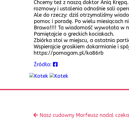
Chcemy też z naszą doktor Anią Krępą…i
rozmowy i ustalenia odnośnie sali opera
Ale do rzeczy: dziś otrzymaliśmy wiad
pomoc i poradę. Po wielu miesiącach ni
Brawo!!!! Ta wiadomość wywołała w na
Pamiętajcie o greckich kociakach.
Zbiórka stoi w miejscu, a ostatnia par
Wspierajcie grosikiem dokarmianie i sp
https://pomagam.pl/ka86rb
Źródło:
Zobacz
Poprzedni
Nasz cudowny Morfeusz nadal czeka na
inne
wpis: