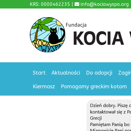
KRS: 0000462235 |
info@kociawyspa.org
Start
Aktualności
Do adopcji
Zagi
Kiermasz
Pomagamy greckim kotom