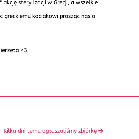
cję sterylizacji w Grecji, a wszelkie
óc greckiemu kociakowi prosząc nas o
wierzęta <3
️
Następny
Kilka dni temu ogłaszaliśmy zbiórkę
wpis: